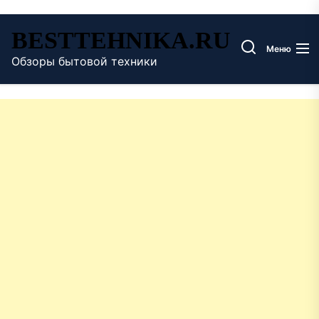
Перейти
BESTTEHNIKA.RU
к
Меню
содержимому
Обзоры бытовой техники