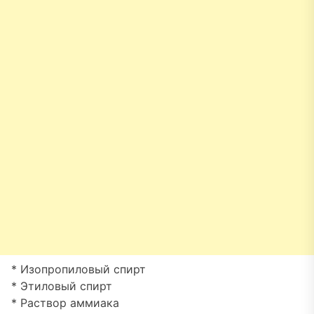
* Изопропиловый спирт
* Этиловый спирт
* Раствор аммиака