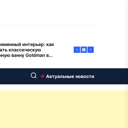
тиварках действительно
тают, а за что не стоит
плачиват
еменный интерьер: как
ать классическую
нную ванну Goldman в
ь хай-тек
дровяные печи в Астане:
ираем между
ерсальностью и
иализацией
ние скважин на воду для
 и дачи: что влияет на
Актуальные новости
оаналитика и
матизация: новый уровень
пасности объектов
у-вида до высокого
ения: какие функции в