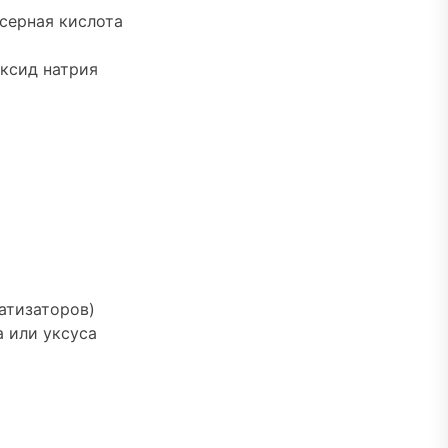
 серная кислота
оксид натрия
атизаторов)
 или уксуса