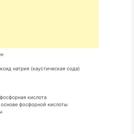
ан
ксид натрия (каустическая сода)
, фосфорная кислота
а основе фосфорной кислоты
ы
*