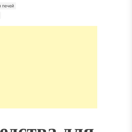
 печей
едства для