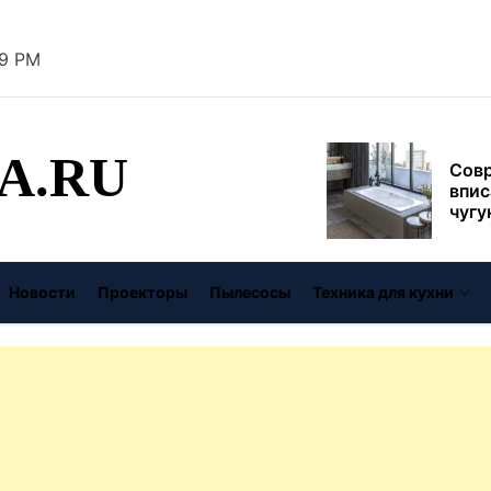
муль
рабо
пере
30 PM
Совр
впис
чугу
стил
A.RU
Газо
выб
унив
спец
Буре
дома
Новости
Проекторы
Пылесосы
Техника для кухни
цену
Виде
авто
безо
От с
давл