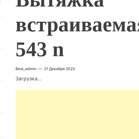
й
встраиваемая
543 n
Best_admin
21 Декабря 2023
Загрузка…