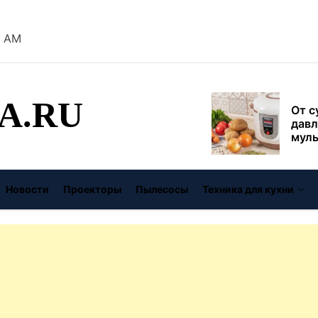
безо
9 AM
От с
давл
муль
рабо
пере
A.RU
Совр
впис
чугу
стил
Газо
выб
Новости
Проекторы
Пылесосы
Техника для кухни
унив
спец
Буре
дома
цену
Виде
авто