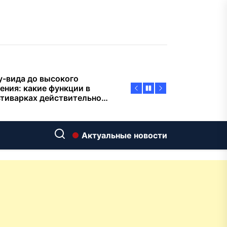
пасности объектов
у-вида до высокого
ения: какие функции в
тиварках действительно
тают, а за что не стоит
плачиват
еменный интерьер: как
ать классическую
нную ванну Goldman в
ь хай-тек
дровяные печи в Астане:
ираем между
Актуальные новости
ерсальностью и
иализацией
ние скважин на воду для
 и дачи: что влияет на
оаналитика и
матизация: новый уровень