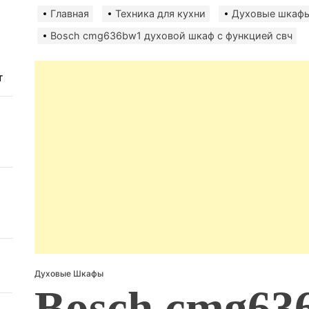
авто
Главная
Техника для кухни
Духовые шкаф
безо
Bosch cmg636bw1 духовой шкаф с функцией свч
т
Духовые Шкафы
Bosch cmg63