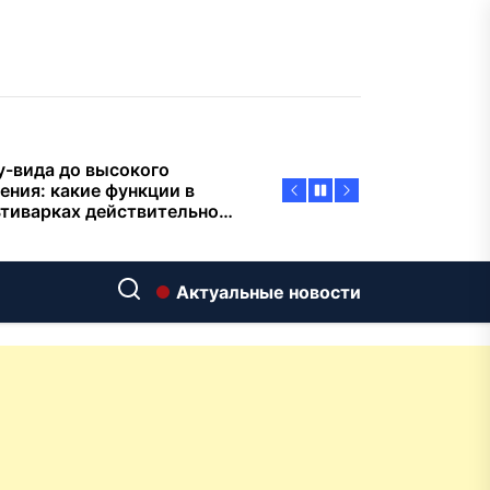
пасности объектов
у-вида до высокого
ения: какие функции в
тиварках действительно
тают, а за что не стоит
плачиват
еменный интерьер: как
ать классическую
нную ванну Goldman в
ь хай-тек
дровяные печи в Астане:
Актуальные новости
ираем между
ерсальностью и
иализацией
ние скважин на воду для
 и дачи: что влияет на
оаналитика и