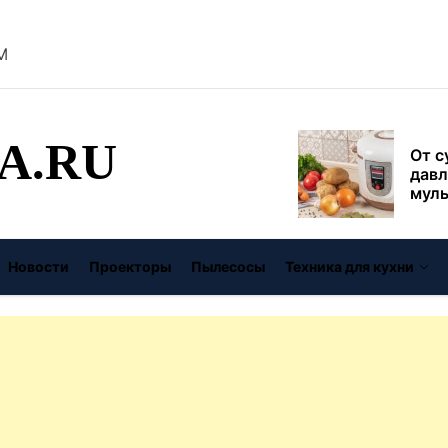
безо
AM
От с
давл
муль
рабо
A.RU
пере
Совр
впис
чугу
стил
Газо
Новости
Проекторы
Пылесосы
Техника для кухни
выб
унив
спец
Буре
дома
цену
Виде