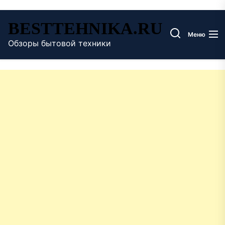
Перейти
BESTTEHNIKA.RU
к
Меню
содержимому
Обзоры бытовой техники