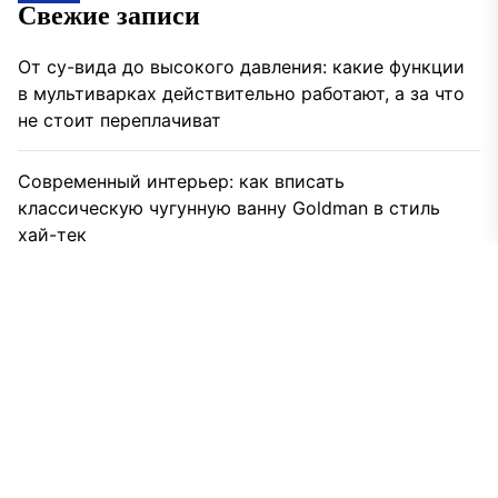
Свежие записи
От су-вида до высокого давления: какие функции
в мультиварках действительно работают, а за что
не стоит переплачиват
Современный интерьер: как вписать
классическую чугунную ванну Goldman в стиль
хай-тек
Газодровяные печи в Астане: выбираем между
универсальностью и специализацией
Бурение скважин на воду для дома и дачи: что
влияет на цену
Видеоаналитика и автоматизация: новый уровень
безопасности объектов