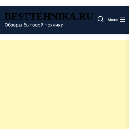
Перейти
BESTTEHNIKA.RU
к
Меню
содержимому
Обзоры бытовой техники