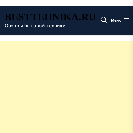
Перейти
BESTTEHNIKA.RU
к
Меню
содержимому
Обзоры бытовой техники