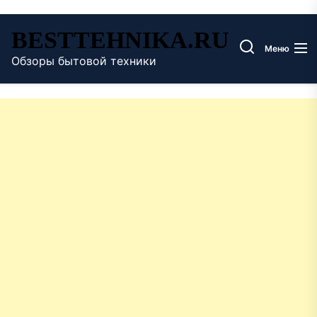
Перейти
BESTTEHNIKA.RU
к
Меню
содержимому
Обзоры бытовой техники