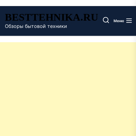
Перейти
BESTTEHNIKA.RU
к
Меню
содержимому
Обзоры бытовой техники