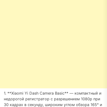
1. **Xiaomi Yi Dash Camera Basic** — компактный и
недорогой регистратор с разрешением 1080p при
30 кадрах в секунду, широким углом обзора 165° и