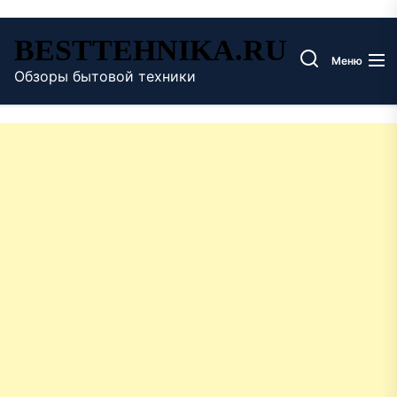
Перейти
BESTTEHNIKA.RU
к
Меню
содержимому
Обзоры бытовой техники