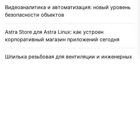
Видеоаналитика и автоматизация: новый уровень
безопасности объектов
Astra Store для Astra Linux: как устроен
корпоративный магазин приложений сегодня
Шпилька резьбовая для вентиляции и инженерных
систем: практическое руководство монтажника
Вертикальный пылесос как замена обычному: кто
выигрывает в реальном быту
Какой пылесос выбрать, если у вас кот, дети и
вечный хаос
Как пылесос перестал быть просто мешком
воздуха и что в нем теперь важно