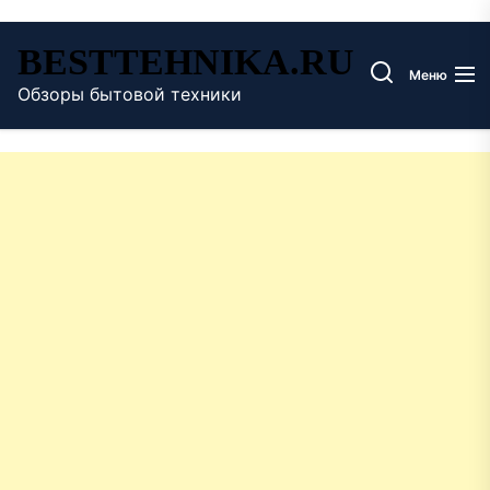
Перейти
BESTTEHNIKA.RU
к
Меню
содержимому
Обзоры бытовой техники