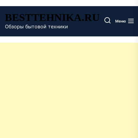
Перейти
BESTTEHNIKA.RU
к
Меню
содержимому
Обзоры бытовой техники