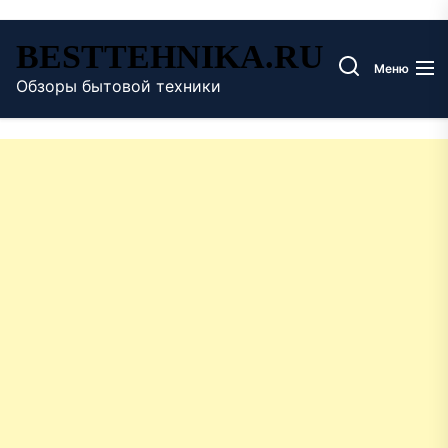
Перейти
BESTTEHNIKA.RU
к
Меню
содержимому
Обзоры бытовой техники