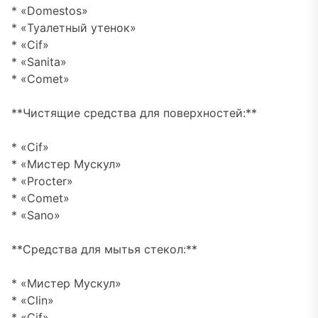
* «Domestos»
* «Туалетный утенок»
* «Cif»
* «Sanita»
* «Comet»
**Чистящие средства для поверхностей:**
* «Cif»
* «Мистер Мускул»
* «Procter»
* «Comet»
* «Sano»
**Средства для мытья стекол:**
* «Мистер Мускул»
* «Clin»
* «Cif»