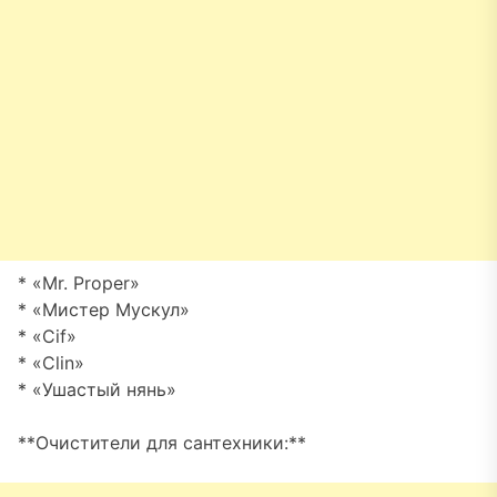
* «Mr. Proper»
* «Мистер Мускул»
* «Cif»
* «Clin»
* «Ушастый нянь»
**Очистители для сантехники:**