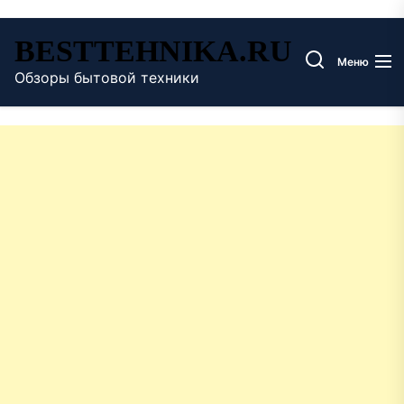
Перейти
BESTTEHNIKA.RU
к
Меню
содержимому
Обзоры бытовой техники