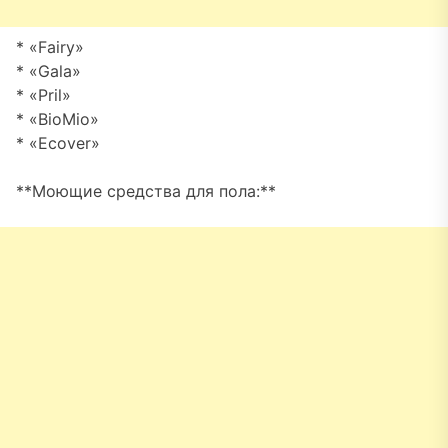
* «Fairy»
* «Gala»
* «Pril»
* «BioMio»
* «Ecover»
**Моющие средства для пола:**