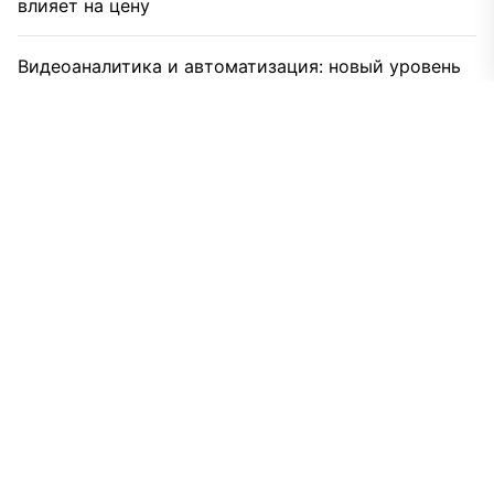
влияет на цену
Видеоаналитика и автоматизация: новый уровень
безопасности объектов
Astra Store для Astra Linux: как устроен
корпоративный магазин приложений сегодня
Шпилька резьбовая для вентиляции и инженерных
систем: практическое руководство монтажника
Вертикальный пылесос как замена обычному: кто
выигрывает в реальном быту
Какой пылесос выбрать, если у вас кот, дети и
вечный хаос