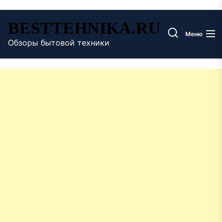
Перейти
BESTTEHNIKA.RU
к
Меню
содержимому
Обзоры бытовой техники