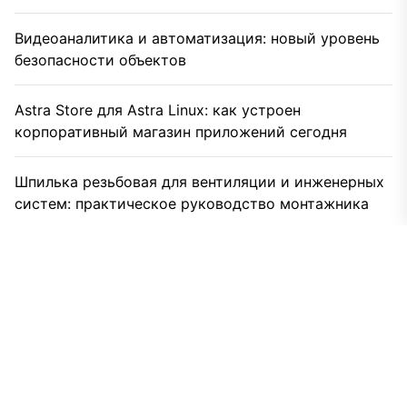
Видеоаналитика и автоматизация: новый уровень
безопасности объектов
Astra Store для Astra Linux: как устроен
корпоративный магазин приложений сегодня
Шпилька резьбовая для вентиляции и инженерных
систем: практическое руководство монтажника
Вертикальный пылесос как замена обычному: кто
выигрывает в реальном быту
Какой пылесос выбрать, если у вас кот, дети и
вечный хаос
Как пылесос перестал быть просто мешком