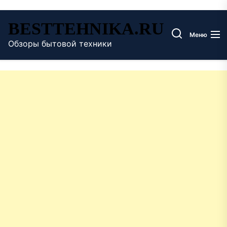
Перейти
BESTTEHNIKA.RU
к
Меню
содержимому
Обзоры бытовой техники