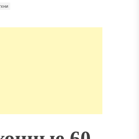
матизация: новый уровень
пасности объектов
ухни
хонные 60