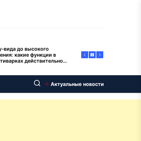
пасности объектов
у-вида до высокого
ения: какие функции в
тиварках действительно
тают, а за что не стоит
плачиват
еменный интерьер: как
ать классическую
нную ванну Goldman в
ь хай-тек
дровяные печи в Астане:
Актуальные новости
ираем между
ерсальностью и
иализацией
ние скважин на воду для
 и дачи: что влияет на
оаналитика и
матизация: новый уровень