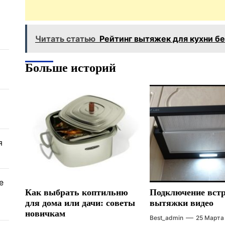
Читать статью
Рейтинг вытяжек для кухни б
Больше историй
я
е
Как выбрать коптильню
Подключение вст
для дома или дачи: советы
вытяжки видео
новичкам
Best_admin
25 Марта