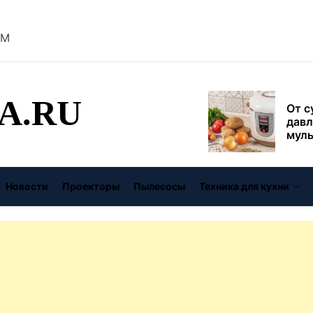
безо
AM
От с
давл
муль
рабо
A.RU
пере
Совр
впис
чугу
стил
Газо
выб
Новости
Проекторы
Пылесосы
Техника для кухни
унив
спец
Буре
дома
цену
Виде
авто