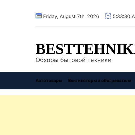
Перейти
Friday, August 7th, 2026
5:33:31 
к
содержимому
BESTTEHNIK
Обзоры бытовой техники
Автотовары
Вентиляторы и обогреватели