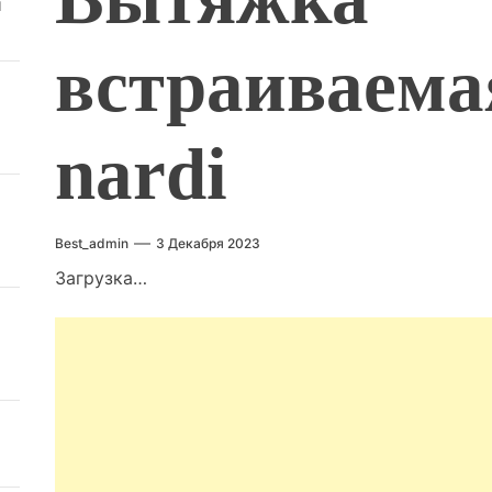
й
встраиваемая
nardi
Best_admin
3 Декабря 2023
Загрузка…