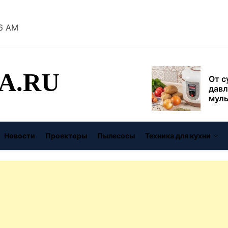
безо
06 AM
От с
давл
муль
рабо
A.RU
пере
Совр
впис
чугу
стил
Газо
Новости
Проекторы
Пылесосы
Техника для кухни
выб
унив
спец
Буре
дома
цену
Виде