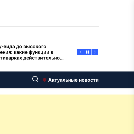
пасности объектов
у-вида до высокого
ения: какие функции в
тиварках действительно
тают, а за что не стоит
плачиват
еменный интерьер: как
ать классическую
нную ванну Goldman в
ь хай-тек
дровяные печи в Астане:
Актуальные новости
ираем между
ерсальностью и
иализацией
ние скважин на воду для
 и дачи: что влияет на
оаналитика и