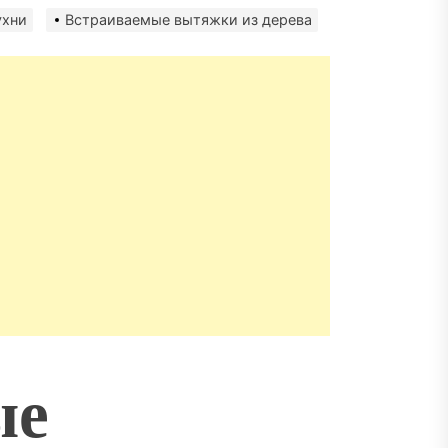
матизация: новый уровень
пасности объектов
ухни
Встраиваемые вытяжки из дерева
ые