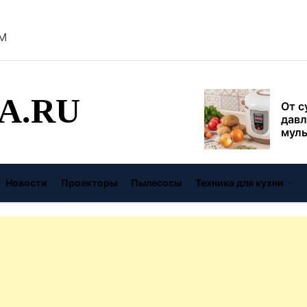
безо
PM
От с
давл
муль
рабо
пере
A.RU
Совр
впис
чугу
стил
Газо
выб
Новости
Проекторы
Пылесосы
Техника для кухни
унив
спец
Буре
дома
цену
Виде
авто