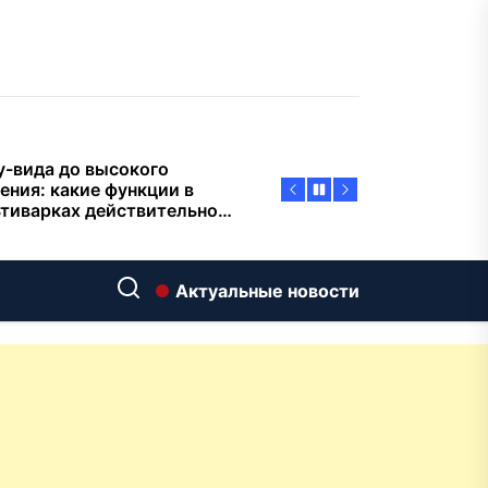
пасности объектов
у-вида до высокого
ения: какие функции в
тиварках действительно
тают, а за что не стоит
плачиват
еменный интерьер: как
ать классическую
нную ванну Goldman в
ь хай-тек
дровяные печи в Астане:
ираем между
Актуальные новости
ерсальностью и
иализацией
ние скважин на воду для
 и дачи: что влияет на
оаналитика и
матизация: новый уровень