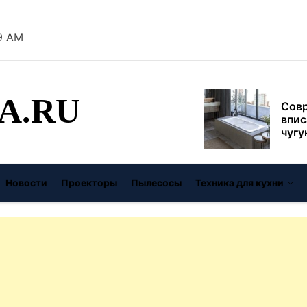
муль
рабо
пере
0 AM
Совр
впис
чугу
стил
A.RU
Газо
выб
унив
спец
Буре
дома
Новости
Проекторы
Пылесосы
Техника для кухни
цену
Виде
авто
безо
От с
давл