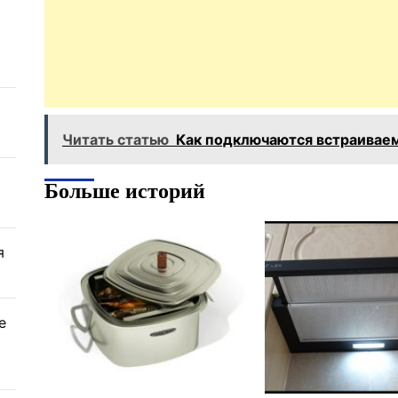
Читать статью
Как подключаются встраивае
Больше историй
я
е