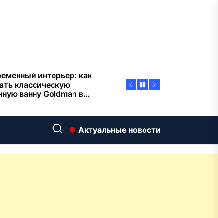
тиварках действительно
тают, а за что не стоит
плачиват
еменный интерьер: как
ать классическую
нную ванну Goldman в
ь хай-тек
дровяные печи в Астане:
ираем между
ерсальностью и
иализацией
ние скважин на воду для
 и дачи: что влияет на
Актуальные новости
оаналитика и
матизация: новый уровень
пасности объектов
у-вида до высокого
ения: какие функции в