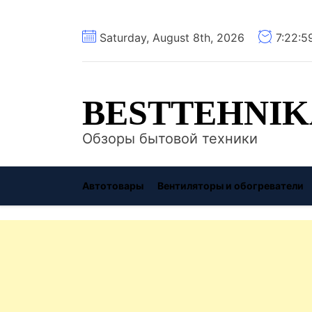
Перейти
Saturday, August 8th, 2026
7:23:0
к
содержимому
BESTTEHNIK
Обзоры бытовой техники
Автотовары
Вентиляторы и обогреватели