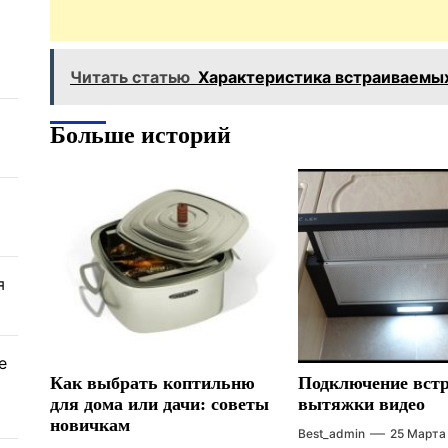
Читать статью
Характеристика встраиваемых
Больше историй
я
е
Как выбрать коптильню
Подключение вст
для дома или дачи: советы
вытяжки видео
новичкам
Best_admin
25 Марта