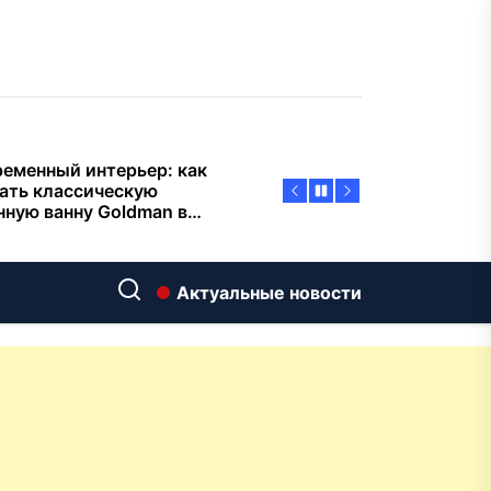
тиварках действительно
тают, а за что не стоит
плачиват
еменный интерьер: как
ать классическую
нную ванну Goldman в
ь хай-тек
дровяные печи в Астане:
ираем между
ерсальностью и
иализацией
ние скважин на воду для
 и дачи: что влияет на
Актуальные новости
оаналитика и
матизация: новый уровень
пасности объектов
у-вида до высокого
ения: какие функции в