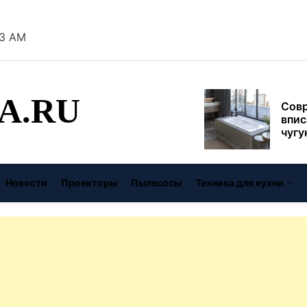
муль
рабо
пере
44 AM
Совр
впис
чугу
стил
A.RU
Газо
выб
унив
спец
Буре
дома
Новости
Проекторы
Пылесосы
Техника для кухни
цену
Виде
авто
безо
От с
давл