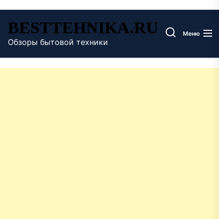
Перейти
BESTTEHNIKA.RU
к
Меню
содержимому
Обзоры бытовой техники