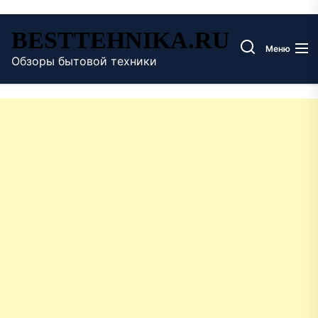
Перейти
BESTTEHNIKA.RU
к
Меню
содержимому
Обзоры бытовой техники