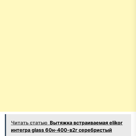
Читать статью
Вытяжка встраиваемая elikor
интегра glass 60н-400-в2г серебристый