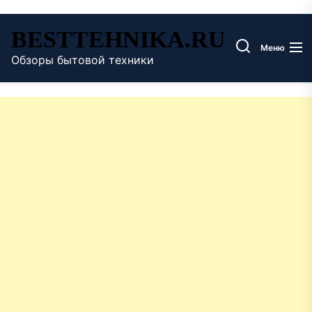
Перейти
BESTTEHNIKA.RU
к
Меню
содержимому
Обзоры бытовой техники