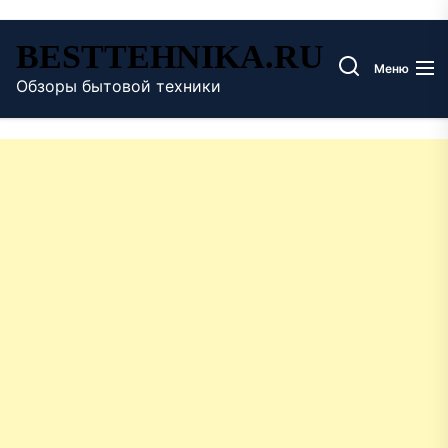
Перейти
BESTTEHNIKA.RU
к
Меню
содержимому
Обзоры бытовой техники