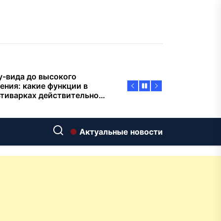
пасности объектов
у-вида до высокого
ения: какие функции в
тиварках действительно
тают, а за что не стоит
плачиват
еменный интерьер: как
ать классическую
нную ванну Goldman в
ь хай-тек
дровяные печи в Астане:
Актуальные новости
ираем между
ерсальностью и
иализацией
ние скважин на воду для
 и дачи: что влияет на
оаналитика и
матизация: новый уровень