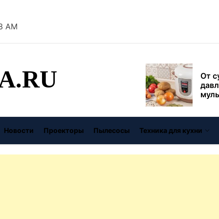
безо
44 AM
От с
давл
муль
рабо
A.RU
пере
Совр
впис
чугу
стил
Газо
выб
Новости
Проекторы
Пылесосы
Техника для кухни
унив
спец
Буре
дома
цену
Виде
авто