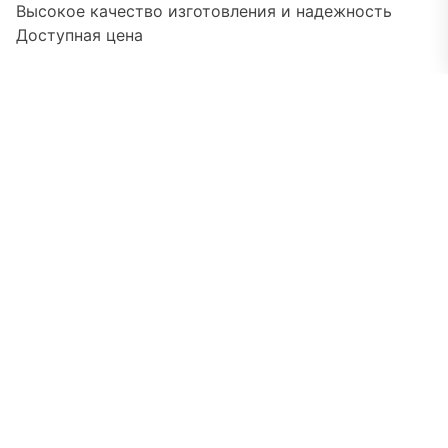
Высокое качество изготовления и надежность
Доступная цена
Обратите внимание: конкретные функции и
характеристики могут варьироваться в
зависимости от модели. Перед покупкой
рекомендуем ознакомиться с подробными
спецификациями на официальном сайте Leran или
у авторизованного дилера.
Свежие записи
От су-вида до высокого давления: какие функции
в мультиварках действительно работают, а за что
не стоит переплачиват
Современный интерьер: как вписать
классическую чугунную ванну Goldman в стиль