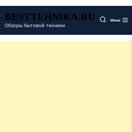
Перейти
BESTTEHNIKA.RU
к
Меню
содержимому
Обзоры бытовой техники