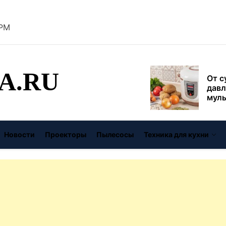
безо
 PM
От с
давл
муль
рабо
A.RU
пере
Совр
впис
чугу
стил
Газо
Новости
Проекторы
Пылесосы
Техника для кухни
выб
унив
спец
Буре
дома
цену
Виде