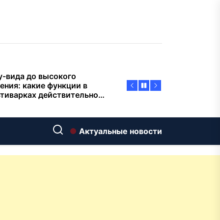
пасности объектов
у-вида до высокого
ения: какие функции в
тиварках действительно
тают, а за что не стоит
плачиват
еменный интерьер: как
ать классическую
нную ванну Goldman в
ь хай-тек
дровяные печи в Астане:
Актуальные новости
ираем между
ерсальностью и
иализацией
ние скважин на воду для
 и дачи: что влияет на
оаналитика и