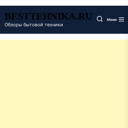
Перейти
BESTTEHNIKA.RU
к
Меню
содержимому
Обзоры бытовой техники