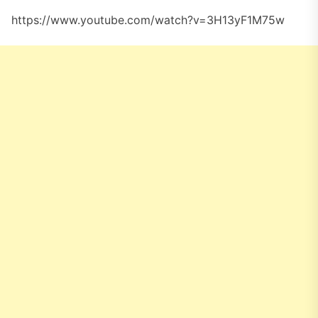
https://www.youtube.com/watch?v=3H13yF1M75w