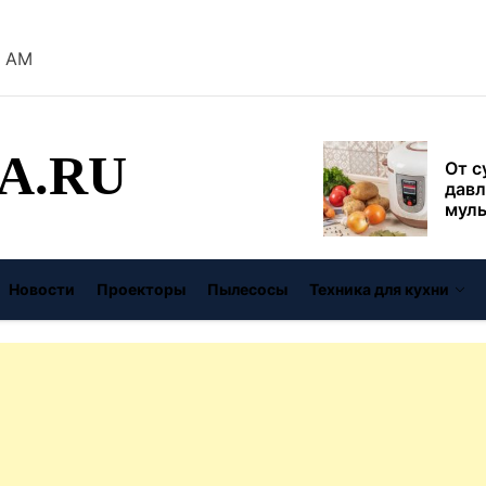
безо
8 AM
От с
давл
муль
рабо
A.RU
пере
Совр
впис
чугу
стил
Газо
Новости
Проекторы
Пылесосы
Техника для кухни
выб
унив
спец
Буре
дома
цену
Виде