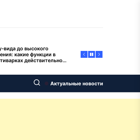
пасности объектов
у-вида до высокого
ения: какие функции в
тиварках действительно
тают, а за что не стоит
плачиват
еменный интерьер: как
ать классическую
нную ванну Goldman в
ь хай-тек
дровяные печи в Астане:
Актуальные новости
ираем между
ерсальностью и
иализацией
ние скважин на воду для
 и дачи: что влияет на
оаналитика и