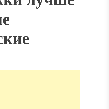
ые
ские