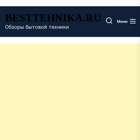
Перейти
BESTTEHNIKA.RU
к
Меню
содержимому
Обзоры бытовой техники