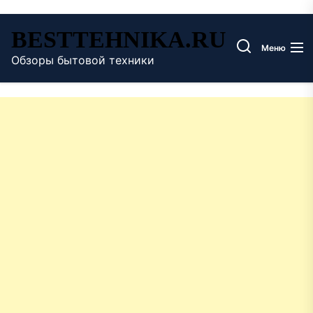
Перейти
BESTTEHNIKA.RU
к
Меню
содержимому
Обзоры бытовой техники