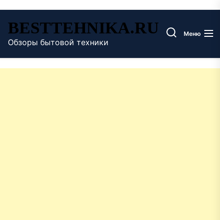
Перейти
BESTTEHNIKA.RU
к
Меню
содержимому
Обзоры бытовой техники