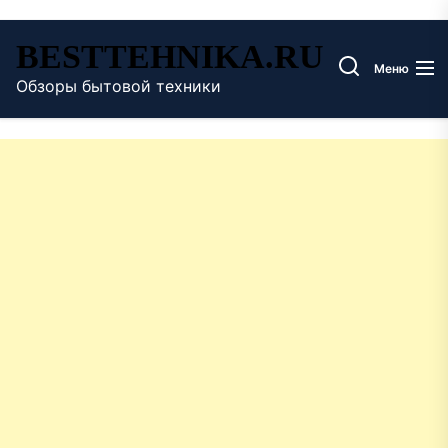
Перейти
BESTTEHNIKA.RU
к
Меню
содержимому
Обзоры бытовой техники