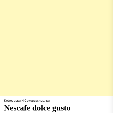
Кофеварки И Соковыжималки
Nescafe dolce gusto