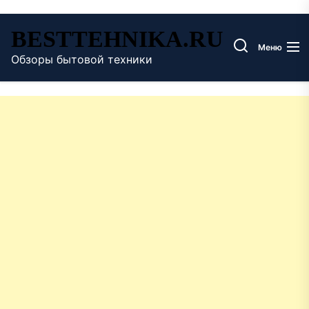
Перейти
BESTTEHNIKA.RU
к
Меню
содержимому
Обзоры бытовой техники