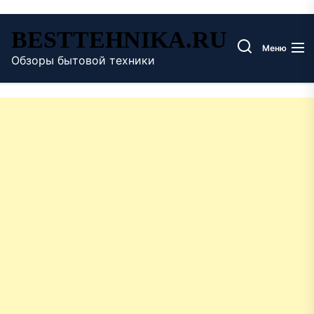
Перейти
BESTTEHNIKA.RU
к
Меню
содержимому
Обзоры бытовой техники