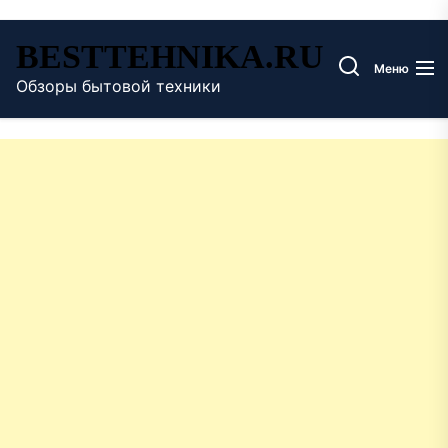
Перейти
BESTTEHNIKA.RU
к
Меню
содержимому
Обзоры бытовой техники