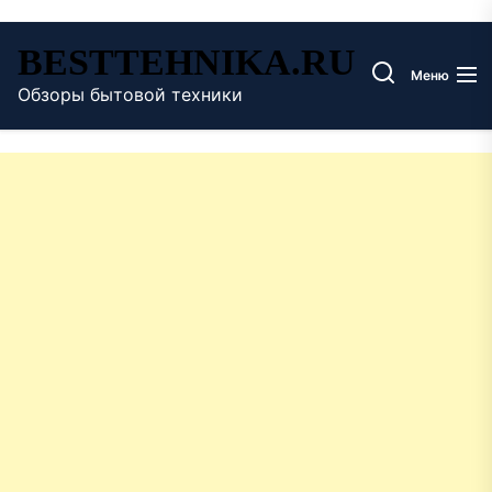
Перейти
BESTTEHNIKA.RU
к
Меню
содержимому
Обзоры бытовой техники