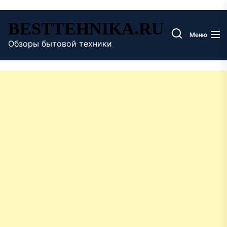
Перейти
BESTTEHNIKA.RU
к
Меню
содержимому
Обзоры бытовой техники