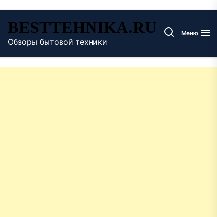
Перейти
BESTTEHNIKA.RU
к
Меню
содержимому
Обзоры бытовой техники