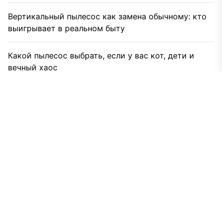
Вертикальный пылесос как замена обычному: кто
выигрывает в реальном быту
Какой пылесос выбрать, если у вас кот, дети и
вечный хаос
Как пылесос перестал быть просто мешком
воздуха и что в нем теперь важно
Как выбрать проектор для домашнего кинотеатра
Гадание «да нет»: простой инструмент для
сложных решений
Таможенное оформление грузов из Китая под
ключ: когда это выгодно