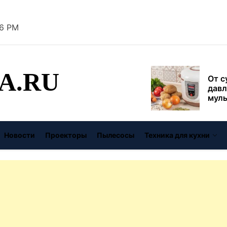
безо
47 PM
От с
давл
муль
рабо
пере
A.RU
Совр
впис
чугу
стил
Газо
выб
Новости
Проекторы
Пылесосы
Техника для кухни
унив
спец
Буре
дома
цену
Виде
авто