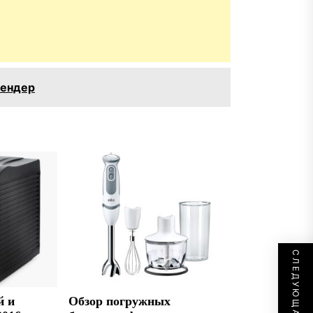
лендер
й и
Обзор погружных