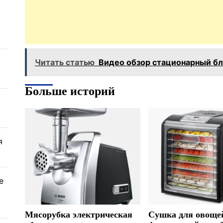
Читать статью
Видео обзор стационарный б
Больше историй
я
е
Мясорубка электрическая
Сушка для овоще