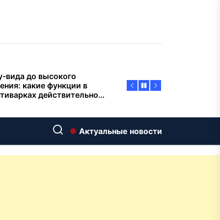
пасности объектов
у-вида до высокого
ения: какие функции в
тиварках действительно
тают, а за что не стоит
плачиват
еменный интерьер: как
ать классическую
нную ванну Goldman в
ь хай-тек
дровяные печи в Астане:
ираем между
Актуальные новости
ерсальностью и
иализацией
ние скважин на воду для
 и дачи: что влияет на
оаналитика и
матизация: новый уровень