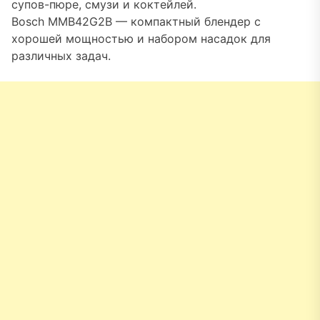
супов-пюре, смузи и коктейлей.
Bosch MMB42G2B — компактный блендер с
хорошей мощностью и набором насадок для
различных задач.