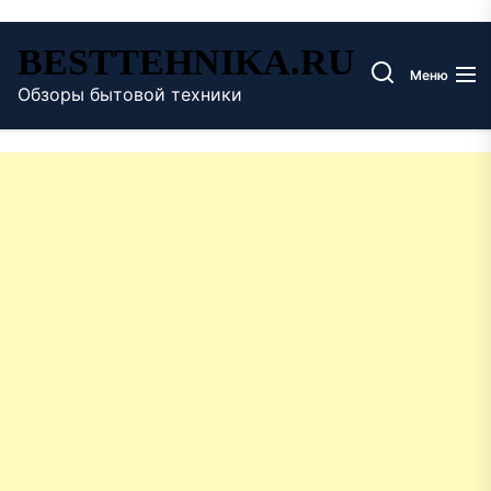
Перейти
BESTTEHNIKA.RU
к
Меню
содержимому
Обзоры бытовой техники