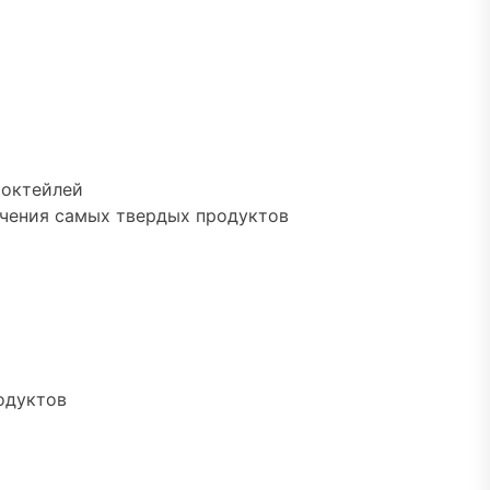
коктейлей
льчения самых твердых продуктов
одуктов