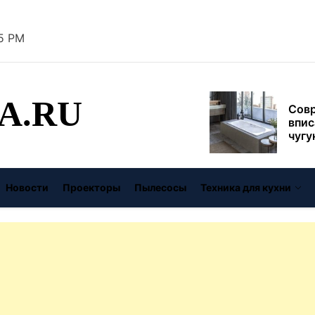
муль
рабо
26 PM
пере
Совр
впис
чугу
стил
A.RU
Газо
выб
унив
спец
Буре
Новости
Проекторы
Пылесосы
Техника для кухни
дома
цену
Виде
авто
безо
От с