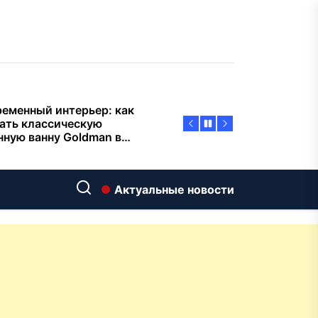
тиварках действительно
тают, а за что не стоит
плачиват
еменный интерьер: как
ать классическую
нную ванну Goldman в
ь хай-тек
дровяные печи в Астане:
ираем между
ерсальностью и
иализацией
ние скважин на воду для
Актуальные новости
 и дачи: что влияет на
оаналитика и
матизация: новый уровень
пасности объектов
у-вида до высокого