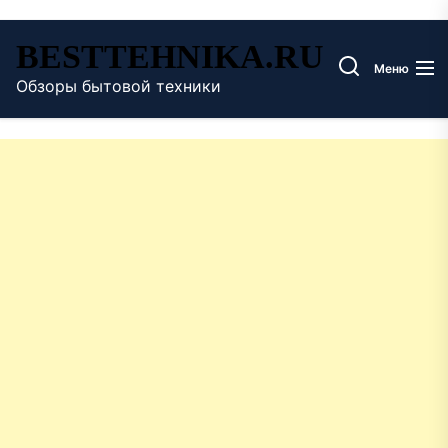
Перейти
BESTTEHNIKA.RU
к
Меню
содержимому
Обзоры бытовой техники