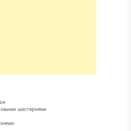
оя
иковыми шестернями
рнями: