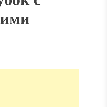
кими
и