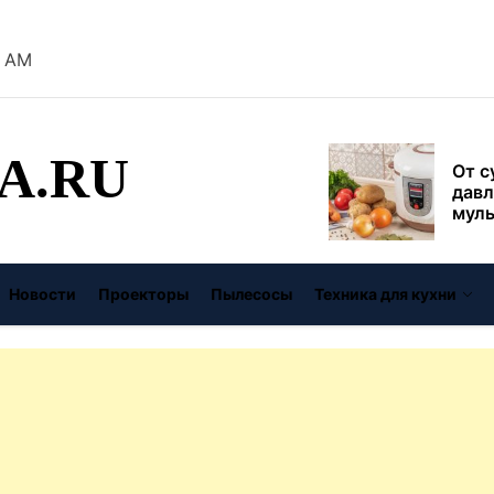
безо
1 AM
От с
давл
муль
рабо
A.RU
пере
Совр
впис
чугу
стил
Газо
выб
Новости
Проекторы
Пылесосы
Техника для кухни
унив
спец
Буре
дома
цену
Виде
авто