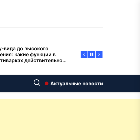
пасности объектов
у-вида до высокого
ения: какие функции в
тиварках действительно
тают, а за что не стоит
плачиват
еменный интерьер: как
ать классическую
нную ванну Goldman в
ь хай-тек
дровяные печи в Астане:
Актуальные новости
ираем между
ерсальностью и
иализацией
ние скважин на воду для
 и дачи: что влияет на
оаналитика и
матизация: новый уровень