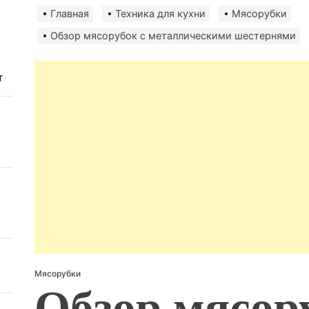
авто
безо
Главная
Техника для кухни
Мясорубки
Обзор мясорубок с металлическими шестернями
т
Мясорубки
Обзор мясор