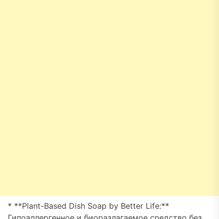
* **Plant-Based Dish Soap by Better Life:**
Гипоаллергенное и биоразлагаемое средство без