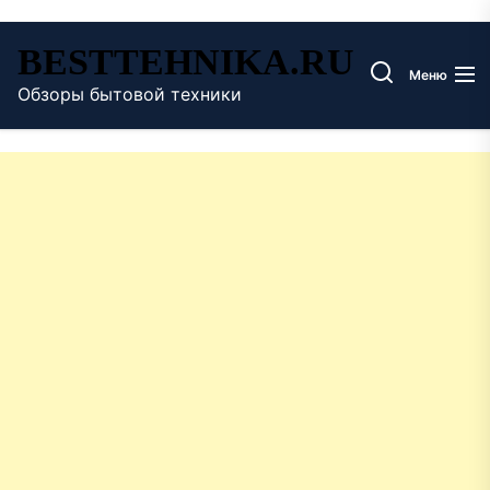
Перейти
BESTTEHNIKA.RU
к
Меню
содержимому
Обзоры бытовой техники