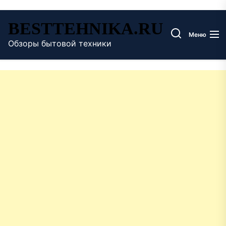
Перейти
BESTTEHNIKA.RU
к
Меню
содержимому
Обзоры бытовой техники