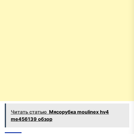
Читать статью
Мясорубка moulinex hv4
me456139 обзор