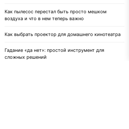
Как пылесос перестал быть просто мешком
воздуха и что в нем теперь важно
Как выбрать проектор для домашнего кинотеатра
Гадание «да нет»: простой инструмент для
сложных решений
Таможенное оформление грузов из Китая под
ключ: когда это выгодно
Почему стоит купить воздушно-тепловые завесы
для складов и логистических центров
Заборы и сетки: какой тип ограждения выбрать
для участка?