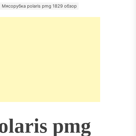
матизация: новый уровень
Мясорубка polaris pmg 1829 обзор
пасности объектов
olaris pmg