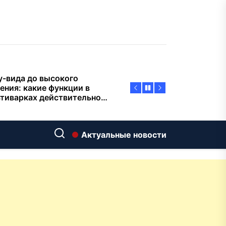
пасности объектов
у-вида до высокого
ения: какие функции в
тиварках действительно
тают, а за что не стоит
плачиват
еменный интерьер: как
ать классическую
нную ванну Goldman в
ь хай-тек
дровяные печи в Астане:
Актуальные новости
ираем между
ерсальностью и
иализацией
ние скважин на воду для
 и дачи: что влияет на
оаналитика и