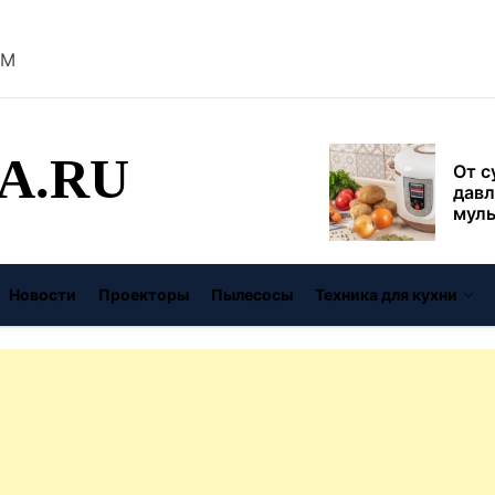
безо
AM
От с
давл
муль
рабо
A.RU
пере
Совр
впис
чугу
стил
Газо
Новости
Проекторы
Пылесосы
Техника для кухни
выб
унив
спец
Буре
дома
цену
Виде