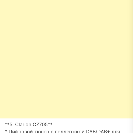
**5. Clarion CZ705**
* Цифровой тюнер с поддержкой DAB/DAB+ для