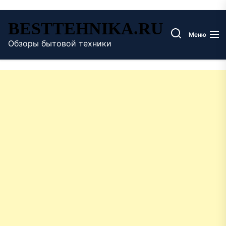
Перейти
BESTTEHNIKA.RU
к
Меню
содержимому
Обзоры бытовой техники