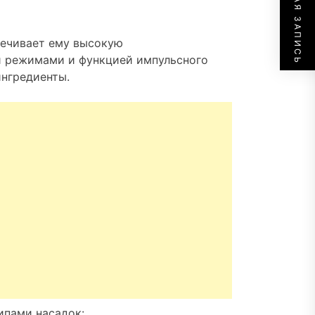
СЛЕДУЮЩАЯ ЗАПИСЬ
печивает ему высокую
и режимами и функцией импульсного
ингредиенты.
ипами насадок: