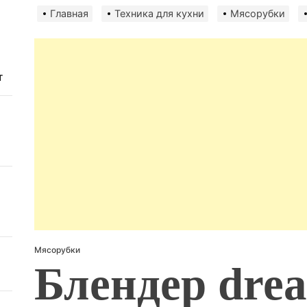
авто
безо
Главная
Техника для кухни
Мясорубки
т
Мясорубки
Блендер dre