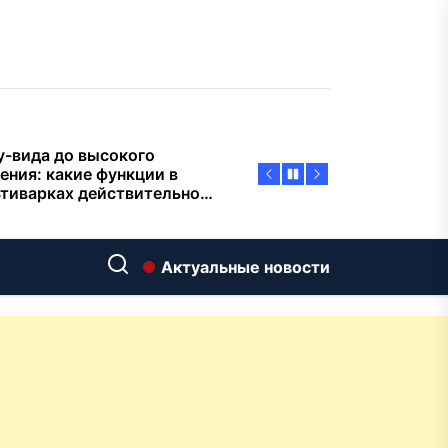
пасности объектов
у-вида до высокого
ения: какие функции в
тиварках действительно
тают, а за что не стоит
плачиват
еменный интерьер: как
ать классическую
нную ванну Goldman в
ь хай-тек
дровяные печи в Астане:
Актуальные новости
ираем между
ерсальностью и
иализацией
ние скважин на воду для
 и дачи: что влияет на
оаналитика и
матизация: новый уровень