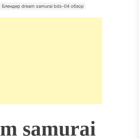
матизация: новый уровень
пасности объектов
Блендер dream samurai bds-04 обзор
am samurai