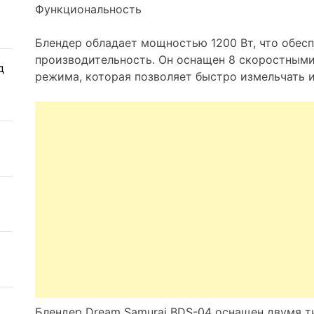
Функциональность
Блендер обладает мощностью 1200 Вт, что обес
производительность. Он оснащен 8 скоростным
д
режима, которая позволяет быстро измельчать 
Блендер Dream Samurai BDS-04 оснащен двумя т