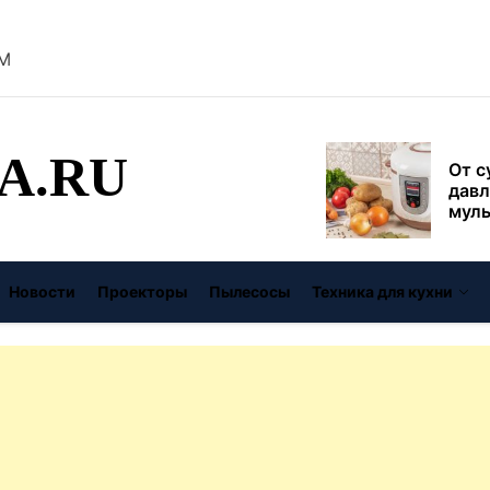
безо
PM
От с
давл
муль
рабо
A.RU
пере
Совр
впис
чугу
стил
Газо
выб
Новости
Проекторы
Пылесосы
Техника для кухни
унив
спец
Буре
дома
цену
Виде
авто